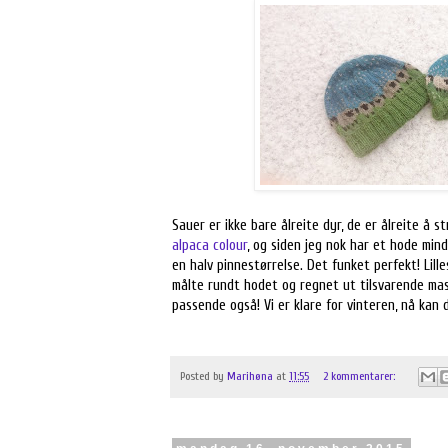
Sauer er ikke bare ålreite dyr, de er ålreite å st
alpaca colour
, og siden jeg nok har et hode min
en halv pinnestørrelse. Det funket perfekt! Lilles
målte rundt hodet og regnet ut tilsvarende mas
passende også! Vi er klare for vinteren, nå kan
Posted by
Marihøna
at
11:55
2 kommentarer: