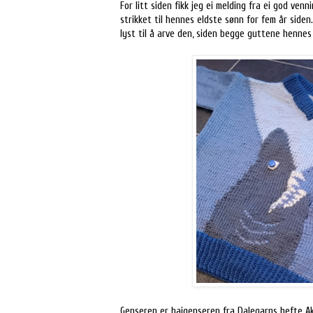
For litt siden fikk jeg ei melding fra ei god ven
strikket til hennes eldste sønn for fem år side
lyst til å arve den, siden begge guttene hennes
Genseren er haigenseren fra Dalegarns hefte Akva