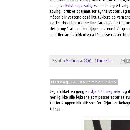
mengder
Holst supersoft
, var det et greit valg
toving i bruk er optimalt for tynne votter. Jeg l
måten blir vottene også litt tykkere og varmere
særlig. Holst har mange fine farger, og det er m
det jo også at man kan kjøpe nøstene i 25-grams
med flerfargestrikk uten å få masse rester til 
Posted by
Marihøna
at
20:01
1 kommentar:
tirsdag 24. november 2015
Jeg strikket en gang
et skjørt til meg selv
, og d
nemlig ikke alle buksene som passer etter et sv
tid før kroppen blir slik som før. Skjørt er behage
tillegg.