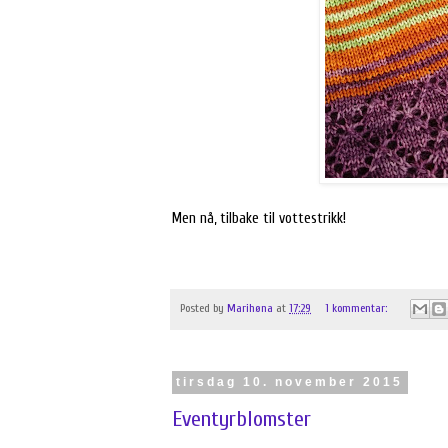
Men nå, tilbake til vottestrikk!
Posted by
Marihøna
at
17:29
1 kommentar:
tirsdag 10. november 2015
Eventyrblomster