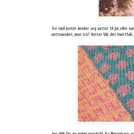
Tre små jenter ønsker seg votter til jul, eller 
votteønsket, mon tro? Votter blir det hvertfall, 
Jeg gikk for en enkel oppskrift fra Nøstebarn, 