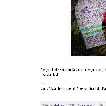
God jul til alle sammen! Kos dere med julemat, jul
hvertfall jeg!
P.S.
Vottefakta: Tre nøtter til Askepott fra boka Eve
Posted by
Marihøna
at
10:58
4 kommentarer: