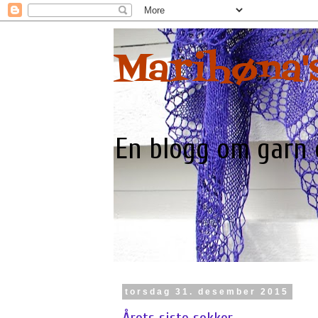
Marihøna's
En blogg om garn og
torsdag 31. desember 2015
Årets siste sokker