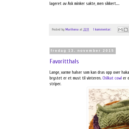
lageret av Ask minker sakte, men sikkert....
Posted by
Marihøna
at
22:11
1 kommentar:
fredag 13. november 2015
Favoritthals
Lange, varme halser som kan dras opp over haka
brystet er et must til vinteren.
Chilkat cowl
er e
striper.