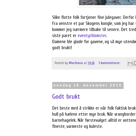
Slike flotte folk fortjener fine julegaver. Derfor
Fra venstre et par Skogens kongle, som jeg har
kommer jeg nærmere tilbake til senere. Det tre
siste paret er
eventyrblomster
.
Damene ble glade for gavene, og så mye utendørs
godt brukt!
Posted by
Marihøna
at
14:26
3 kommentarer:
onsdag 16. desember 2015
Godt brukt
Det beste med å strikke er når folk faktisk bruk
hull på hælene etter mye bruk. Når vrangborder 
barnehagelek. Når førstevalget alltid er votten
fineste, varmeste og kuleste.