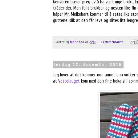
Genseren bærer preg av å ha vært mye brukt. En 
tråder der. Men fullt brukbar og nesten like fi
håper Mr. Melkebart kommer til å sette like sto
guttene, slik at den får leve og slites litt lengr
Posted by
Marihøna
at
22:45
2 kommentarer:
lørdag 12. desember 2015
Jeg lover at det kommer noe annet enn votter sna
at
Vottelauget
kom med den fine boka si i somme