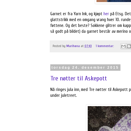
Garnet er fra Yarn Ink, og kjøpt
her
på Etsy. Det
glattstrikk med en omgang vrang hver 10. runde 
føttene. Og det beste? Sokkene glitrer om kapp 
så godt på bildet) da garnet består av merino o
Posted by
Marihøna
at
07:43
1 kommentar:
torsdag 24. desember 2015
Tre nøtter til Askepott
Nå ringes jula inn, med Tre nøtter til Askepott p
under juletreet.